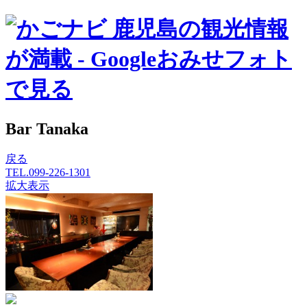
Bar Tanaka
戻る
TEL.099-226-1301
Image may be subject to copyright
Terms
Report a problem
拡大表示